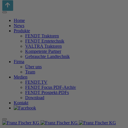
Home
News
Produkte
FENDT Traktoren
FENDT Erntetechnik
VALTRA Traktoren
Kompetente Partner
Gebrauchte Landtechnik
Firma
Über uns
Team
Medien
FENDT.TV
FENDT Focus PDF-Archiv
FENDT Prospekt-PDFs
Download
Kontakt